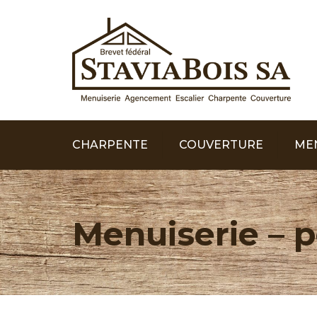
CHARPENTE
COUVERTURE
ME
POUTRAISON
TUILE, TÔLE, ETERNIT
FAÇADES
OSSATURE BOIS
TOITS PLATS
ESCALIERS
Menuiserie – p
ABRIS ET COUVERTS
PORTES
FENÊTRES
PARQUET
CLOISONS 