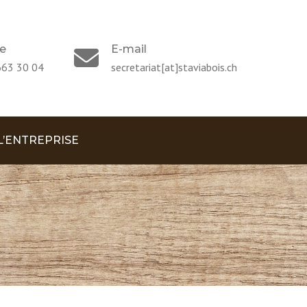
e
E-mail
663 30 04
secretariat[at]staviabois.ch
L’ENTREPRISE
IRE ET VALEURS
E
ACT
U