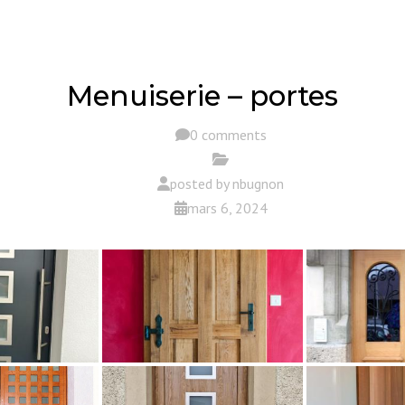
S
Menuiserie – portes
0 comments
posted by
nbugnon
mars 6, 2024