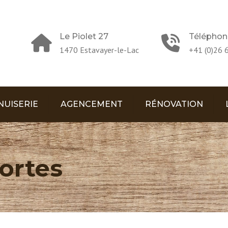
Le Piolet 27
Téléphon
1470 Estavayer-le-Lac
+41 (0)26 
NUISERIE
AGENCEMENT
RÉNOVATION
ARMOIRES / DRESSING
EXEMPLES DE PROJETS
HISTO
SALLE DE BAIN
ISOLATION
ÉQUIP
ortes
AMÉNAGEMENT DE LOCAUX
CONT
RÉSEA
ET PLAFONDS